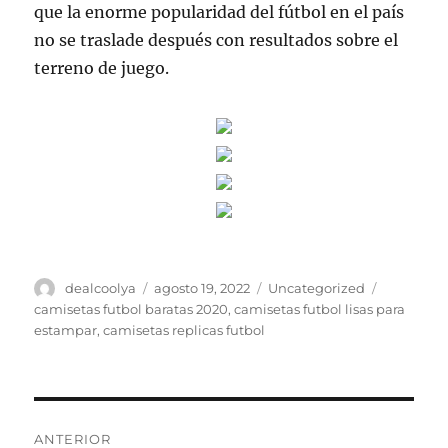
que la enorme popularidad del fútbol en el país
no se traslade después con resultados sobre el
terreno de juego.
Autor
Publicado
Categorías
Etiquetas
dealcoolya
agosto 19, 2022
Uncategorized
el
camisetas futbol baratas 2020
,
camisetas futbol lisas para
estampar
,
camisetas replicas futbol
Navegación
ANTERIOR