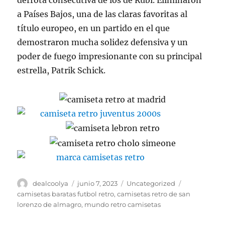
derrota consecutiva de los de Rubi. Eliminaron
a Países Bajos, una de las claras favoritas al
título europeo, en un partido en el que
demostraron mucha solidez defensiva y un
poder de fuego impresionante con su principal
estrella, Patrik Schick.
Autor
Publicado
Categorías
Etiquetas
dealcoolya
junio 7, 2023
Uncategorized
el
camisetas baratas futbol retro
,
camisetas retro de san
lorenzo de almagro
,
mundo retro camisetas