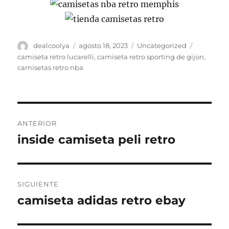
Autor
Publicado
Categorías
Etiquetas
dealcoolya
agosto 18, 2023
Uncategorized
el
camiseta retro lucarelli
,
camiseta retro sporting de gijon
,
camisetas retro nba
Navegación
ANTERIOR
de
inside camiseta peli retro
Entrada
anterior:
entradas
SIGUIENTE
camiseta adidas retro ebay
Entrada
siguiente: