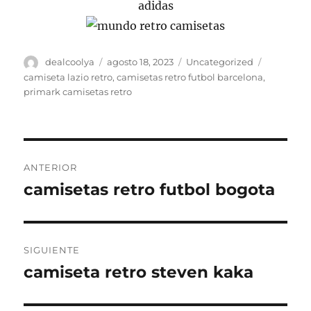
Autor
Publicado
Categorías
Etiquetas
dealcoolya
agosto 18, 2023
Uncategorized
el
camiseta lazio retro
,
camisetas retro futbol barcelona
,
primark camisetas retro
Navegación
ANTERIOR
de
camisetas retro futbol bogota
Entrada
anterior:
entradas
SIGUIENTE
camiseta retro steven kaka
Entrada
siguiente: