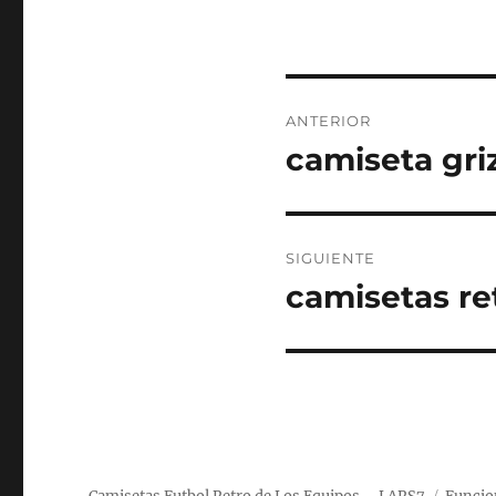
Navegación
ANTERIOR
de
camiseta griz
Entrada
anterior:
entradas
SIGUIENTE
camisetas re
Entrada
siguiente: