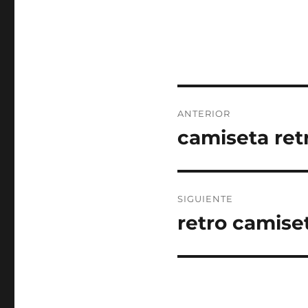
Navegación
ANTERIOR
de
camiseta ret
Entrada
anterior:
entradas
SIGUIENTE
retro camise
Entrada
siguiente: