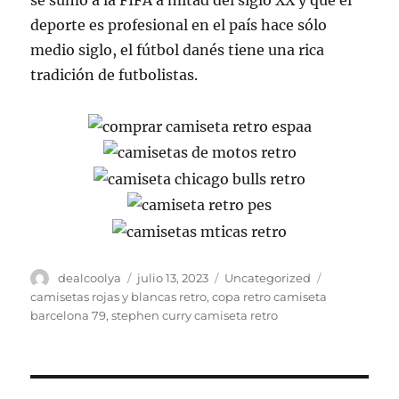
se sumó a la FIFA a mitad del siglo XX y que el
deporte es profesional en el país hace sólo
medio siglo, el fútbol danés tiene una rica
tradición de futbolistas.
Autor
Publicado
Categorías
Etiquetas
dealcoolya
julio 13, 2023
Uncategorized
el
camisetas rojas y blancas retro
,
copa retro camiseta
barcelona 79
,
stephen curry camiseta retro
Navegación