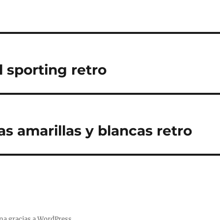
 sporting retro
s amarillas y blancas retro
na gracias a WordPress