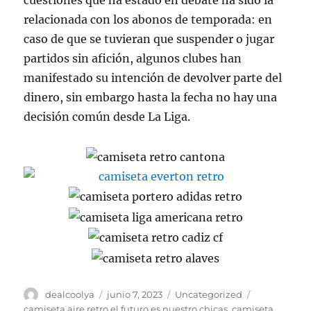
cuestiones que ha estado en debate ha sido la
relacionada con los abonos de temporada: en
caso de que se tuvieran que suspender o jugar
partidos sin afición, algunos clubes han
manifestado su intención de devolver parte del
dinero, sin embargo hasta la fecha no hay una
decisión común desde La Liga.
Autor
Publicado
Categorías
Etiquetas
dealcoolya
junio 7, 2023
Uncategorized
el
camiseta aire retro el futuro es nuestro chicas
,
camiseta