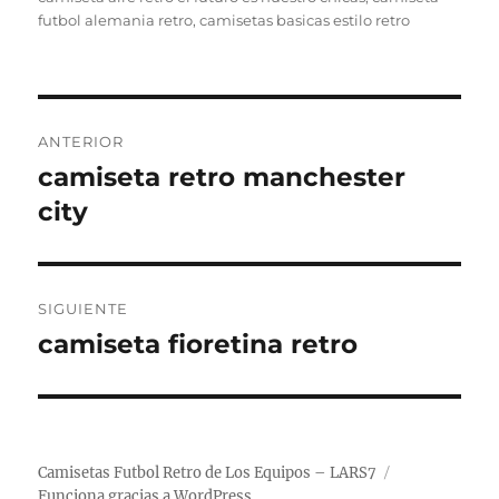
futbol alemania retro
,
camisetas basicas estilo retro
Navegación
ANTERIOR
de
camiseta retro manchester
Entrada
anterior:
city
entradas
SIGUIENTE
camiseta fioretina retro
Entrada
siguiente:
Camisetas Futbol Retro de Los Equipos – LARS7
Funciona gracias a WordPress