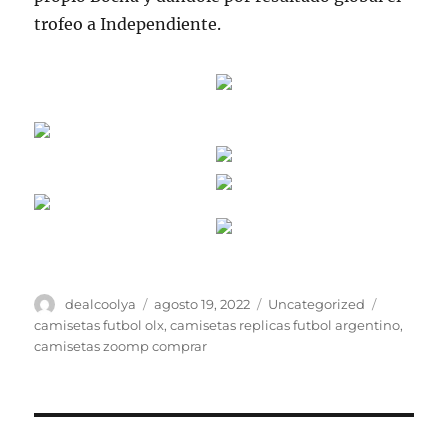
trofeo a Independiente.
Autor
Publicado
Categorías
Etiquetas
dealcoolya
agosto 19, 2022
Uncategorized
el
camisetas futbol olx
,
camisetas replicas futbol argentino
,
camisetas zoomp comprar
Navegación