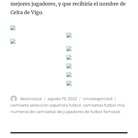
mejores jugadores, y que recibiría el nombre de
Celta de Vigo.
Autor
Publicado
Categorías
Etiquetas
dealcoolya
agosto 19, 2022
Uncategorized
el
camiseta seleccion española futbol
,
camisetas futbol mls
,
numeros de camisetas de jugadores de futbol famosos