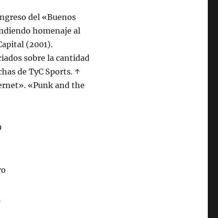
«Ingreso del «Buenos
ndiendo homenaje al
apital (2001).
iados sobre la cantidad
chas de TyC Sports. ↑
ternet». «Punk and the