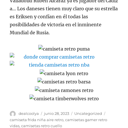
Valladolid Rubén Alcaraz ya es jugador del Cádiz
a… Los daneses tienen muy claro que su estrella
es Eriksen y confían en él todas las
posibilidades de victoria en el inminente
Mundial de Rusia.
Autor
Publicado
Categorías
Etiquetas
dealcoolya
junio 28, 2023
Uncategorized
el
camiseta frida niña aire retro
,
camisetas gamer retro
vidas
,
camisetas retro cuello