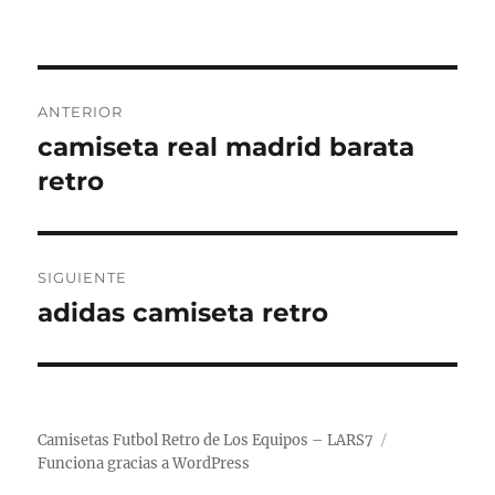
Navegación
ANTERIOR
de
camiseta real madrid barata
Entrada
anterior:
retro
entradas
SIGUIENTE
adidas camiseta retro
Entrada
siguiente:
Camisetas Futbol Retro de Los Equipos – LARS7
Funciona gracias a WordPress