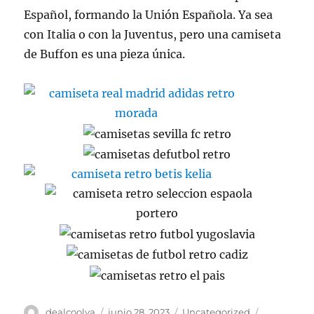
Español, formando la Unión Española. Ya sea
con Italia o con la Juventus, pero una camiseta
de Buffon es una pieza única.
Autor
Publicado
Categorías
Etiquetas
dealcoolya
junio 28, 2023
Uncategorized