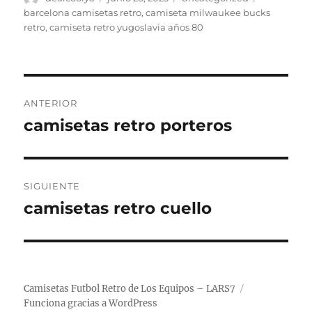
el
barcelona camisetas retro
,
camiseta milwaukee bucks
retro
,
camiseta retro yugoslavia años 80
Navegación
ANTERIOR
de
camisetas retro porteros
Entrada
anterior:
entradas
SIGUIENTE
camisetas retro cuello
Entrada
siguiente:
Camisetas Futbol Retro de Los Equipos – LARS7
Funciona gracias a WordPress