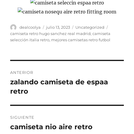
Autor
Publicado
Categorías
Etiquetas
dealcoolya
julio 13, 2023
Uncategorized
el
camiseta retro hugo sanchez real madrid
,
camiseta
selección italia retro
,
mejores camisetas retro futbol
Navegación
ANTERIOR
de
zalando camiseta de espaa
Entrada
anterior:
retro
entradas
SIGUIENTE
camiseta nio aire retro
Entrada