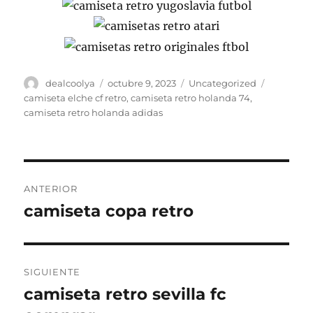
Autor
Publicado
Categorías
Etiquetas
dealcoolya
octubre 9, 2023
Uncategorized
el
camiseta elche cf retro
,
camiseta retro holanda 74
,
camiseta retro holanda adidas
Navegación
ANTERIOR
de
camiseta copa retro
Entrada
anterior:
entradas
SIGUIENTE
camiseta retro sevilla fc
Entrada
siguiente: