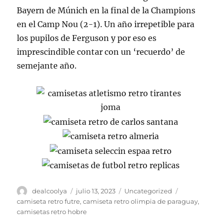
Bayern de Múnich en la final de la Champions
en el Camp Nou (2-1). Un año irrepetible para
los pupilos de Ferguson y por eso es
imprescindible contar con un ‘recuerdo’ de
semejante año.
Autor
Publicado
Categorías
Etiquetas
dealcoolya
julio 13, 2023
Uncategorized
el
camiseta retro futre
,
camiseta retro olimpia de paraguay
,
camisetas retro hobre