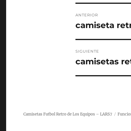
Navegación
ANTERIOR
de
camiseta ret
Entrada
anterior:
entradas
SIGUIENTE
camisetas re
Entrada
siguiente:
Camisetas Futbol Retro de Los Equipos – LARS7
Funcio