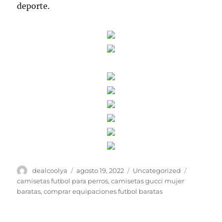
deporte.
Autor
Publicado
Categorías
Etiquetas
dealcoolya
agosto 19, 2022
Uncategorized
el
camisetas futbol para perros
,
camisetas gucci mujer
baratas
,
comprar equipaciones futbol baratas