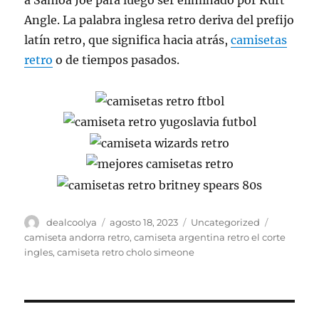
a Samoa Joe para luego ser eliminado por Kurt
Angle. La palabra inglesa retro deriva del prefijo
latín retro, que significa hacia atrás,
camisetas
retro
o de tiempos pasados.
Autor
Publicado
Categorías
Etiquetas
dealcoolya
agosto 18, 2023
Uncategorized
el
camiseta andorra retro
,
camiseta argentina retro el corte
ingles
,
camiseta retro cholo simeone
Navegación