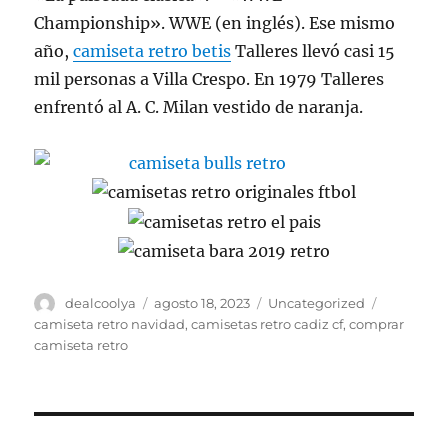
Championship». WWE (en inglés). Ese mismo
año,
camiseta retro betis
Talleres llevó casi 15
mil personas a Villa Crespo. En 1979 Talleres
enfrentó al A. C. Milan vestido de naranja.
Autor
Publicado
Categorías
Etiquetas
dealcoolya
agosto 18, 2023
Uncategorized
el
camiseta retro navidad
,
camisetas retro cadiz cf
,
comprar
camiseta retro
Navegación