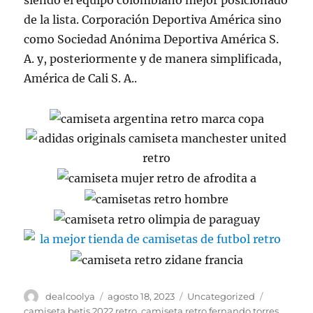
siendo el equipo colombiano mejor posicionado
de la lista. Corporación Deportiva América sino
como Sociedad Anónima Deportiva América S.
A. y, posteriormente y de manera simplificada,
América de Cali S. A..
Autor
Publicado
Categorías
Etiquetas
dealcoolya
agosto 18, 2023
Uncategorized
el
camiseta betis 2022 retro
,
camiseta retro fernando torres