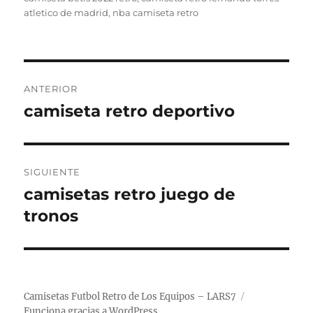
atletico de madrid
,
nba camiseta retro
Navegación
ANTERIOR
de
camiseta retro deportivo
Entrada
anterior:
entradas
SIGUIENTE
camisetas retro juego de
Entrada
siguiente:
tronos
Camisetas Futbol Retro de Los Equipos – LARS7
Funciona gracias a WordPress