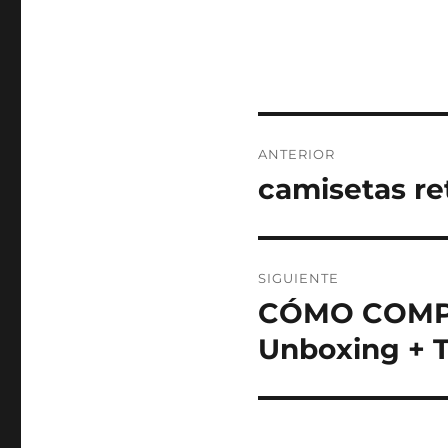
Navegación
ANTERIOR
de
camisetas ret
Entrada
anterior:
entradas
SIGUIENTE
CÓMO COMPR
Entrada
siguiente:
Unboxing + T