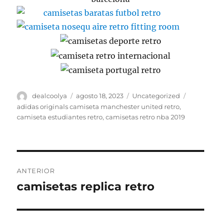
Autor
Publicado
Categorías
Etiquetas
dealcoolya
agosto 18, 2023
Uncategorized
el
adidas originals camiseta manchester united retro
,
camiseta estudiantes retro
,
camisetas retro nba 2019
Navegación
ANTERIOR
de
camisetas replica retro
Entrada
anterior:
entradas