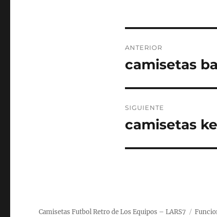
Navegación
ANTERIOR
de
camisetas ba
Entrada
anterior:
entradas
SIGUIENTE
camisetas ke
Entrada
siguiente:
Camisetas Futbol Retro de Los Equipos – LARS7
Funcio