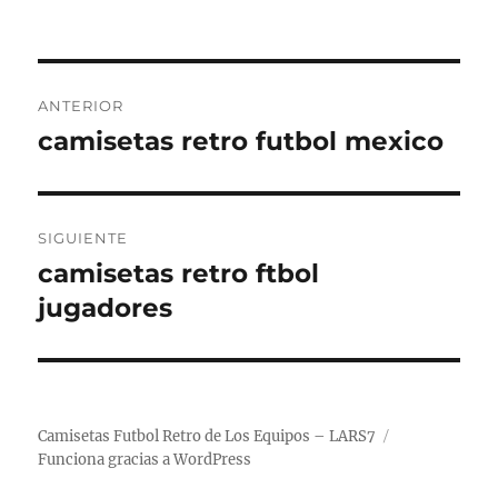
Navegación
ANTERIOR
de
camisetas retro futbol mexico
Entrada
anterior:
entradas
SIGUIENTE
camisetas retro ftbol
Entrada
siguiente:
jugadores
Camisetas Futbol Retro de Los Equipos – LARS7
Funciona gracias a WordPress