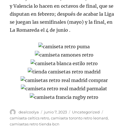
y Valencia lo hacen en octavos de final, que se
disputan en febrero; después de acabar la Liga
se juegan las semifinales (mayo) y la final, en
La Romareda el 4 de junio .
Autor
Publicado
Categorías
Etiquetas
dealcoolya
junio 7, 2023
Uncategorized
el
camiseta celtics retro
,
camiseta toronto retro leonard
,
camisetas retro tienda bcn