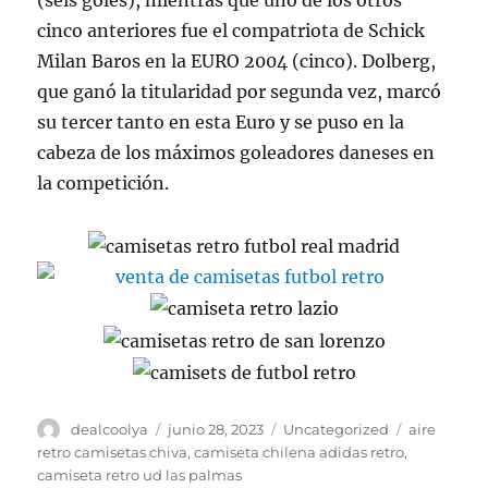
(seis goles), mientras que uno de los otros
cinco anteriores fue el compatriota de Schick
Milan Baros en la EURO 2004 (cinco). Dolberg,
que ganó la titularidad por segunda vez, marcó
su tercer tanto en esta Euro y se puso en la
cabeza de los máximos goleadores daneses en
la competición.
Autor
Publicado
Categorías
Etiquetas
dealcoolya
junio 28, 2023
Uncategorized
aire
el
retro camisetas chiva
,
camiseta chilena adidas retro
,
camiseta retro ud las palmas