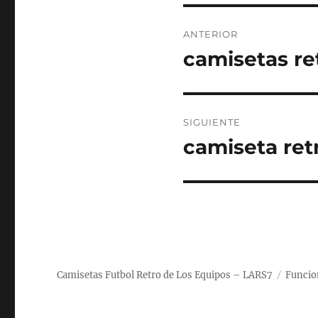
Navegación
ANTERIOR
de
camisetas ret
Entrada
anterior:
entradas
SIGUIENTE
camiseta ret
Entrada
siguiente:
Camisetas Futbol Retro de Los Equipos – LARS7
Funcio