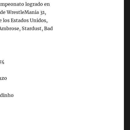
 campeonato logrado en
e de WrestleMania 31,
e los Estados Unidos,
Ambrose, Stardust, Bad