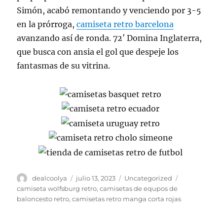
Simón, acabó remontando y venciendo por 3-5
en la prórroga,
camiseta retro barcelona
avanzando así de ronda. 72′ Domina Inglaterra,
que busca con ansia el gol que despeje los
fantasmas de su vitrina.
Autor
Publicado
Categorías
Etiquetas
dealcoolya
julio 13, 2023
Uncategorized
el
camiseta wolfsburg retro
,
camisetas de equpos de
baloncesto retro
,
camisetas retro manga corta rojas