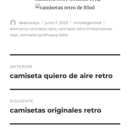
Autor
Publicado
Categorías
Etiquetas
dealcoolya
junio 7, 2023
Uncategorized
el
alemania camiseta retro
,
camiseta retro timberwolves
rose
,
camiseta synthwave retro
Navegación
ANTERIOR
de
camiseta quiero de aire retro
Entrada
anterior:
entradas
SIGUIENTE
camisetas originales retro
Entrada
siguiente: