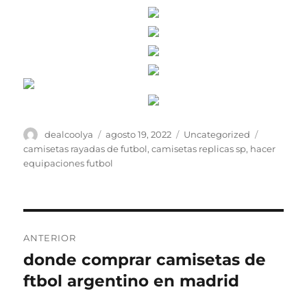
Autor
Publicado
Categorías
Etiquetas
dealcoolya
agosto 19, 2022
Uncategorized
el
camisetas rayadas de futbol
,
camisetas replicas sp
,
hacer
equipaciones futbol
Navegación
ANTERIOR
de
donde comprar camisetas de
Entrada
anterior:
ftbol argentino en madrid
entradas