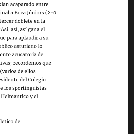
abían acaparado entre
inal a Boca Júniors (2-0
tercer doblete en la
sí, así, así gana el
e para aplaudir a su
úblico asturiano lo
mente acusatoria de
ativas; recordemos que
(varios de ellos
esidente del Colegio
e los sportinguistas
l Helmantico y el
.