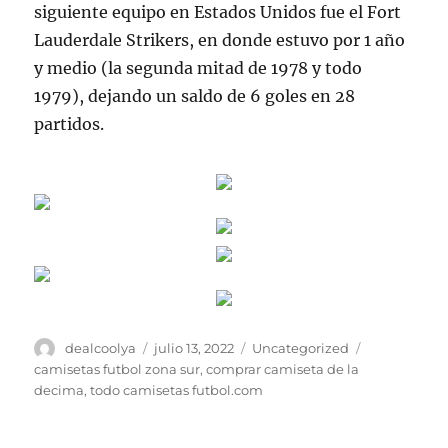
siguiente equipo en Estados Unidos fue el Fort
Lauderdale Strikers, en donde estuvo por 1 año
y medio (la segunda mitad de 1978 y todo
1979), dejando un saldo de 6 goles en 28
partidos.
Autor
Publicado
Categorías
Etiquetas
dealcoolya
julio 13, 2022
Uncategorized
el
camisetas futbol zona sur
,
comprar camiseta de la
decima
,
todo camisetas futbol.com