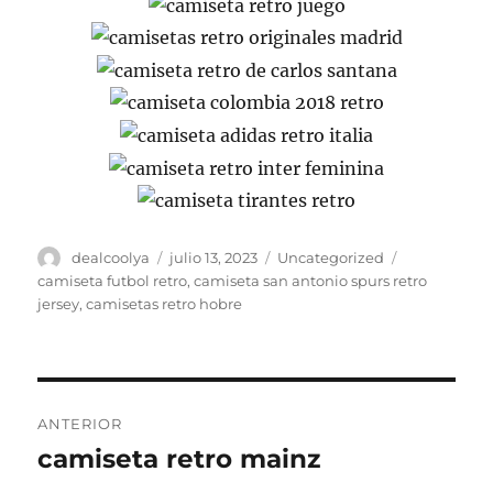
Autor
Publicado
Categorías
Etiquetas
dealcoolya
julio 13, 2023
Uncategorized
el
camiseta futbol retro
,
camiseta san antonio spurs retro
jersey
,
camisetas retro hobre
Navegación
ANTERIOR
de
camiseta retro mainz
Entrada
anterior: