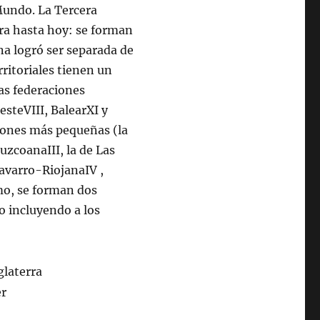
Mundo. La Tercera
ura hasta hoy: se forman
na logró ser separada de
rritoriales tienen un
as federaciones
esteVIII, BalearXI y
iones más pequeñas (la
uzcoanaIII, la de Las
Navarro-RiojanaIV ,
mo, se forman dos
o incluyendo a los