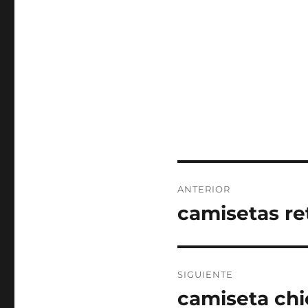
Navegación
ANTERIOR
de
camisetas re
Entrada
anterior:
entradas
SIGUIENTE
camiseta chi
Entrada