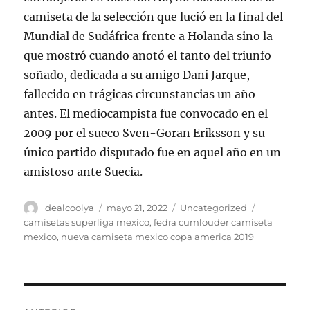
camiseta de la selección que lució en la final del
Mundial de Sudáfrica frente a Holanda sino la
que mostró cuando anotó el tanto del triunfo
soñado, dedicada a su amigo Dani Jarque,
fallecido en trágicas circunstancias un año
antes. El mediocampista fue convocado en el
2009 por el sueco Sven-Goran Eriksson y su
único partido disputado fue en aquel año en un
amistoso ante Suecia.
Autor
Publicado
Categorías
Etiquetas
dealcoolya
mayo 21, 2022
Uncategorized
el
camisetas superliga mexico
,
fedra cumlouder camiseta
mexico
,
nueva camiseta mexico copa america 2019
Navegación