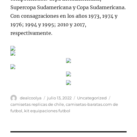
Supercopa Sudamericana y Copa Sudamericana.
Con consagraciones en los años 1973, 1974 y
1976; 1994 y 1995; 2010 y 2017,
respectivamente.
Autor
Publicado
Categorías
Etiquetas
dealcoolya
julio 13, 2022
Uncategorized
el
camisetas replicas de chile
,
camisetas-baratas.com de
futbol
,
kit equipaciones futbol