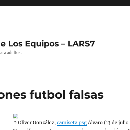
de Los Equipos – LARS7
ara adultos.
nes futbol falsas
↑ Oliver González,
camiseta psg
Álvaro (13 de julio