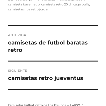
el
camiseta bayer retro
,
camiseta retro 20 chicago bulls
,
camisetas nba retro jordan
Navegación
ANTERIOR
de
camisetas de futbol baratas
Entrada
anterior:
retro
entradas
SIGUIENTE
camisetas retro jueventus
Entrada
siguiente:
Camisetas Futbol Retro de Los Equipos – LARS7