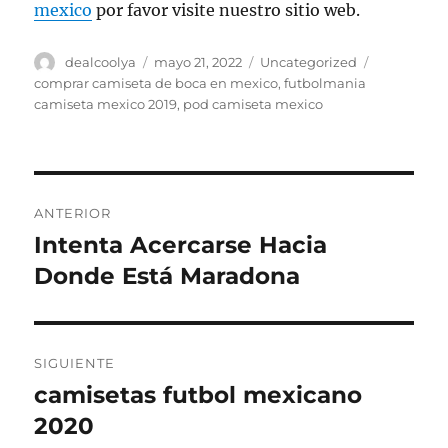
mexico
por favor visite nuestro sitio web.
Autor
Publicado
Categorías
Etiquetas
dealcoolya
mayo 21, 2022
Uncategorized
el
comprar camiseta de boca en mexico
,
futbolmania
camiseta mexico 2019
,
pod camiseta mexico
Navegación
ANTERIOR
de
Intenta Acercarse Hacia
Entrada
anterior:
Donde Está Maradona
entradas
SIGUIENTE
camisetas futbol mexicano
Entrada
siguiente:
2020