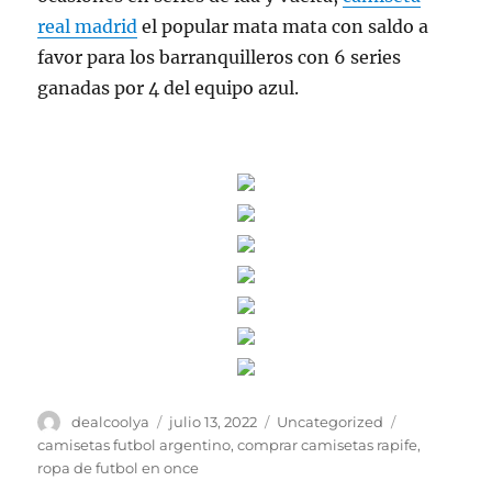
real madrid
el popular mata mata con saldo a
favor para los barranquilleros con 6 series
ganadas por 4 del equipo azul.
Autor
Publicado
Categorías
Etiquetas
dealcoolya
julio 13, 2022
Uncategorized
el
camisetas futbol argentino
,
comprar camisetas rapife
,
ropa de futbol en once