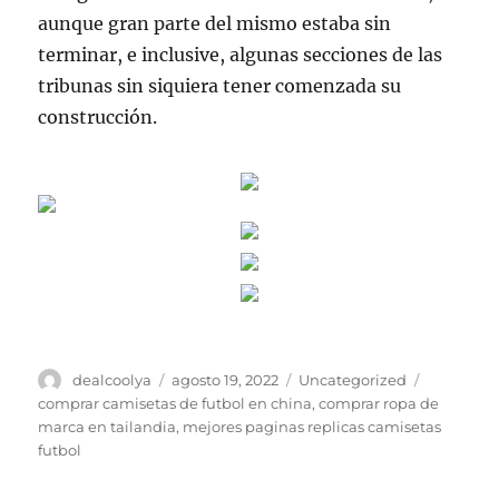
aunque gran parte del mismo estaba sin
terminar, e inclusive, algunas secciones de las
tribunas sin siquiera tener comenzada su
construcción.
Autor
Publicado
Categorías
Etiquetas
dealcoolya
agosto 19, 2022
Uncategorized
el
comprar camisetas de futbol en china
,
comprar ropa de
marca en tailandia
,
mejores paginas replicas camisetas
futbol