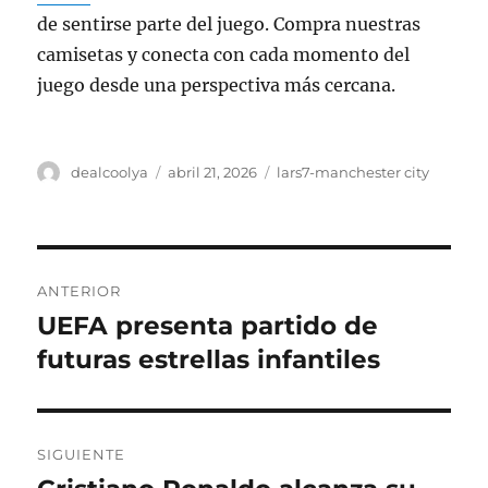
de sentirse parte del juego. Compra nuestras
camisetas y conecta con cada momento del
juego desde una perspectiva más cercana.
Autor
Publicado
Categorías
dealcoolya
abril 21, 2026
lars7-manchester city
el
Navegación
ANTERIOR
de
UEFA presenta partido de
Entrada
anterior:
futuras estrellas infantiles
entradas
SIGUIENTE
Entrada