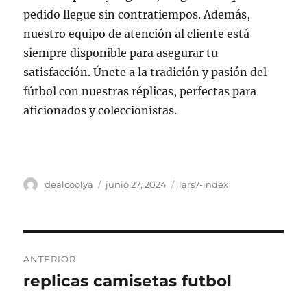
pedido llegue sin contratiempos. Además,
nuestro equipo de atención al cliente está
siempre disponible para asegurar tu
satisfacción. Únete a la tradición y pasión del
fútbol con nuestras réplicas, perfectas para
aficionados y coleccionistas.
Autor
Publicado
Categorías
dealcoolya
junio 27, 2024
lars7-index
el
Navegación
ANTERIOR
de
replicas camisetas futbol
Entrada
anterior:
entradas