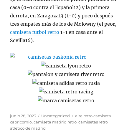
casa (0-0 contra el Español12) y la primera
derrota, en Zaragoza13 (1-0) y poco después
tres empates más de los de Molowny (el peor,
camiseta futbol retro
1-1 en casa ante el
Sevilla16).
Publicado
Categorías
Etiquetas
junio 28, 2023
Uncategorized
aire retro camiseta
el
capricornio
,
camiseta madrid retro
,
camisetas retro
atlético de madrid