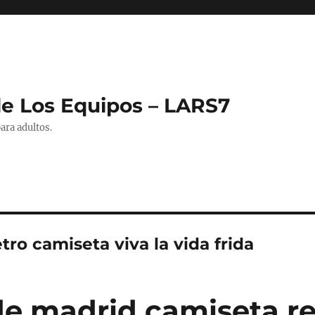
de Los Equipos – LARS7
ara adultos.
etro camiseta viva la vida frida
 de madrid camiseta re