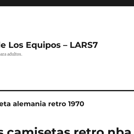
de Los Equipos – LARS7
ara adultos.
eta alemania retro 1970
s camisetas retro nba