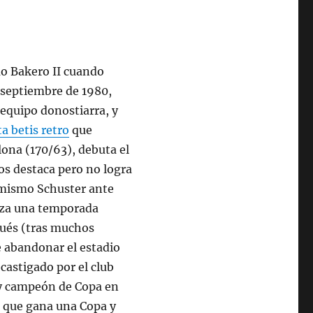
o Bakero II cuando
e septiembre de 1980,
 equipo donostiarra, y
a betis retro
que
lona (170/63), debuta el
os destaca pero no logra
l mismo Schuster ante
iza una temporada
spués (tras muchos
e abandonar el estadio
 castigado por el club
a y campeón de Copa en
 e que gana una Copa y