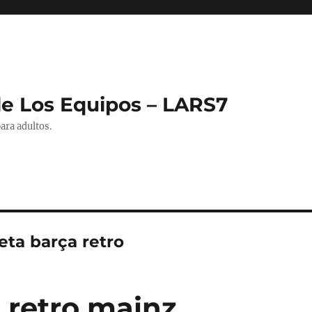
de Los Equipos – LARS7
ara adultos.
eta barça retro
 retro mainz