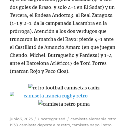
dos goles de Eraso, y solo 4-1 en El Sadar) y un
Tercera, el Endesa Andorra3, al Real Zaragoza
(1-1 y 2-1, da la campanada Lacambra en la
prórroga). Atención a los dos verdugos que
truncaron la marcha del Rayo: pierde 4-1 ante
el Castilla16 de Amancio Amaro (en que juegan
Chendo, Michel, Butragueño y Pardeza) y 1-4
ante el Barcelona Atlético17 de Toni Torres
(marcan Rojo y Paco Clos).
Publicado
Categorías
Etiquetas
junio 7, 2023
Uncategorized
camiseta alemania retro
el
1938
,
camiseta deporte aire retro
,
camiseta napoli retro