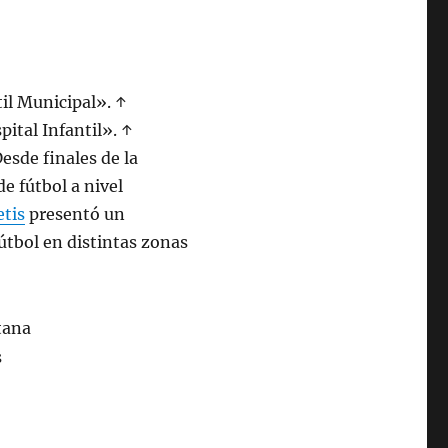
til Municipal». ↑
ital Infantil». ↑
esde finales de la
e fútbol a nivel
etis
presentó un
útbol en distintas zonas